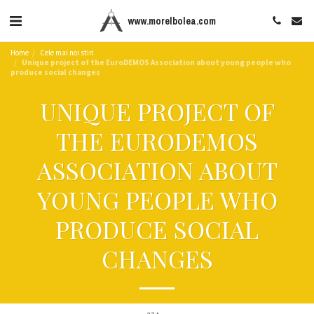
www.morelbolea.com
Home
Cele mai noi stiri
Unique project of the EuroDEMOS Association about young people who
produce social changes
UNIQUE PROJECT OF
THE EURODEMOS
ASSOCIATION ABOUT
YOUNG PEOPLE WHO
PRODUCE SOCIAL
CHANGES