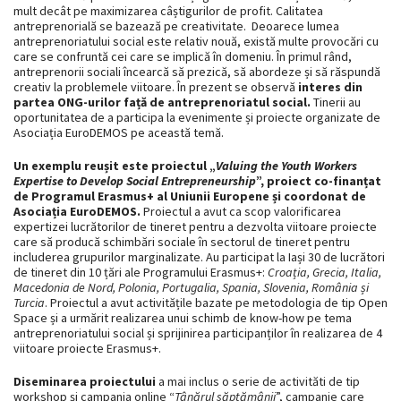
mult decât pe maximizarea câștigurilor de profit. Calitatea
antreprenorială se bazează pe creativitate. Deoarece lumea
antreprenoriatului social este relativ nouă, există multe provocări cu
care se confruntă cei care se implică în domeniu. În primul rând,
antreprenorii sociali încearcă să prezică, să abordeze și să răspundă
creativ la problemele viitoare. În prezent se observă
interes din
partea ONG-urilor față de antreprenoriatul social.
Tinerii au
oportunitatea de a participa la evenimente și proiecte organizate de
Asociația EuroDEMOS pe această temă.
Un exemplu reușit este proiectul „
Valuing the Youth Workers
Expertise to Develop Social Entrepreneurship
”, proiect co-finanțat
de Programul Erasmus+ al Uniunii Europene și coordonat de
Asociația EuroDEMOS.
Proiectul a avut ca scop valorificarea
expertizei lucrătorilor de tineret pentru a dezvolta viitoare proiecte
care să producă schimbări sociale în sectorul de tineret pentru
includerea grupurilor marginalizate. Au participat la Iași 30 de lucrători
de tineret din 10 țări ale Programului Erasmus+:
Croația, Grecia, Italia,
Macedonia de Nord, Polonia, Portugalia, Spania, Slovenia, România și
Turcia
. Proiectul a avut activitățile bazate pe metodologia de tip Open
Space și a urmărit realizarea unui schimb de know-how pe tema
antreprenoriatului social și sprijinirea participanților în realizarea de 4
viitoare proiecte Erasmus+.
Diseminarea proiectului
a mai inclus o serie de activităti de tip
workshop și campania online “
Tânărul săptămânii
”, campanie care