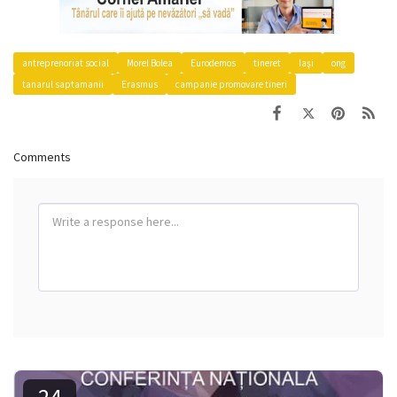
antreprenoriat social
Morel Bolea
Eurodemos
tineret
Iaşi
ong
tanarul saptamanii
Erasmus
campanie promovare tineri
Comments
24