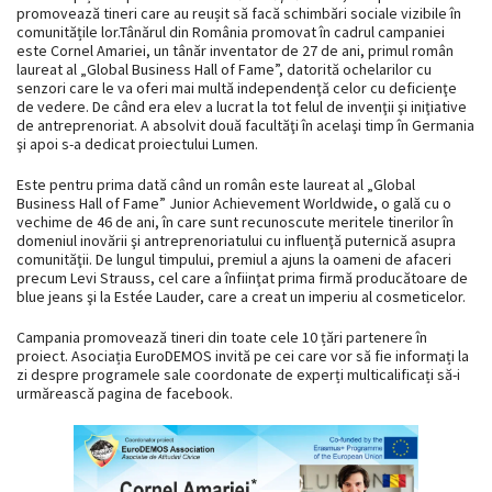
promovează tineri care au reușit să facă schimbări sociale vizibile în
comunitățile lor.Tânărul din România promovat în cadrul campaniei
este Cornel Amariei, un tânăr inventator de 27 de ani, primul român
laureat al „Global Business Hall of Fame”, datorită ochelarilor cu
senzori care le va oferi mai multă independenţă celor cu deficienţe
de vedere. De când era elev a lucrat la tot felul de invenţii şi iniţiative
de antreprenoriat. A absolvit două facultăţi în acelaşi timp în Germania
şi apoi s-a dedicat proiectului Lumen.
Este pentru prima dată când un român este laureat al „Global
Business Hall of Fame” Junior Achievement Worldwide, o gală cu o
vechime de 46 de ani, în care sunt recunoscute meritele tinerilor în
domeniul inovării şi antreprenoriatului cu influenţă puternică asupra
comunităţii. De lungul timpului, premiul a ajuns la oameni de afaceri
precum Levi Strauss, cel care a înfiinţat prima firmă producătoare de
blue jeans şi la Estée Lauder, care a creat un imperiu al cosmeticelor.
Campania promovează tineri din toate cele 10 țări partenere în
proiect. Asociația EuroDEMOS invită pe cei care vor să fie informați la
zi despre programele sale coordonate de experți multicalificați să-i
urmărească pagina de facebook.